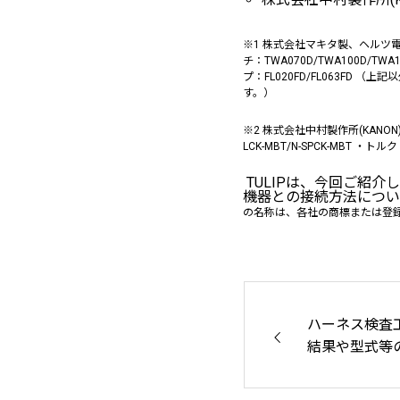
※1 株式会社マキタ製、ヘルツ電子ポ
チ：TWA070D/TWA100D/TW
プ：FL020FD/FL063FD 
す。）
※2 株式会社中村製作所(KANON)、
LCK-MBT/N-SPCK-MBT ・トル
TULIPは、今回ご紹
機器との接続方法につい
の名称は、各社の商標または登
ハーネス検査工
結果や型式等の
エムテック株