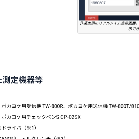
作業実績のリアルタイム表示画面
示で
た測定機器等
ヨケ用受信機 TW-800R、ポカヨケ用送信機 TW-800T/810
カヨケ用チェックペンS CP-02SX
動ドライバ（※1）
ANON) トルクレンチ（※2）