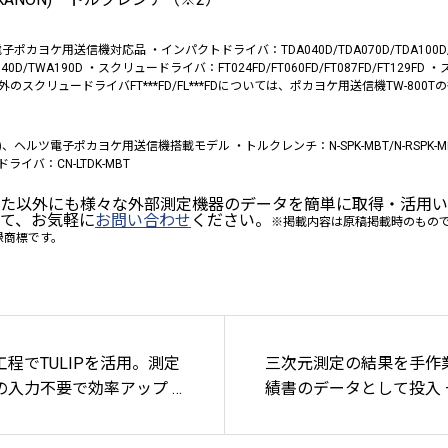
カヨケ用送信機対応品 ・インパクトドライバ：TDA040D/TDA070D/TDA100D/
A140D/TWA190D ・スクリュードライバ：FT024FD/FT060FD/FT087FD/FT1
（上記以外のスクリュードライバFT***FD/FL***FDについては、ポカヨケ用送信機TW-8
ヘルツ電子ポカヨケ用送信機搭載モデル ・トルクレンチ：N-SPK-MBT/N-RSPK-MBT/N-Q
クドライバ：CN-LTDK-MBT
介した以外にも様々な外部測定機器のデータを簡単に取得・活用い
て、お気軽に
お問い合わせ
ください。
※掲載内容は原稿掲載時のもので
録商標です。
程でTULIPを活用。測定
三次元測定の結果を手作
入力不要で効率アップ -
績書のデータとして投入 
式会社
属