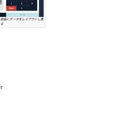
。自由にデータをレイアウトし表
きる
T