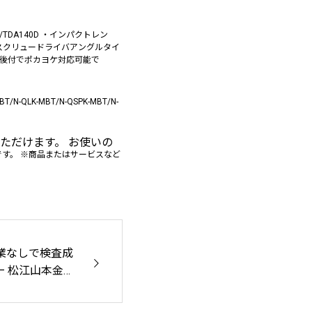
TDA140D ・インパクトレン
29FD ・スクリュードライバアングルタイ
00Tの後付でポカヨケ対応可能で
LK-MBT/N-QSPK-MBT/N-
ただけます。 お使いの
す。 ※商品またはサービスなど
業なしで検査成
– 松江山本金