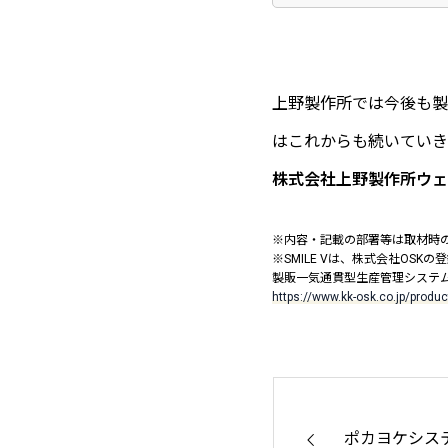
上野製作所では今後も製
はこれからも続いていき
株式会社上野製作所ウェ
※内容・記載の部署等は取材時
※SMILE Vは、株式会社OSK
製販一気通貫型生産管理システム「生
https://www.kk-osk.co.jp/produc
ポカヨケシス