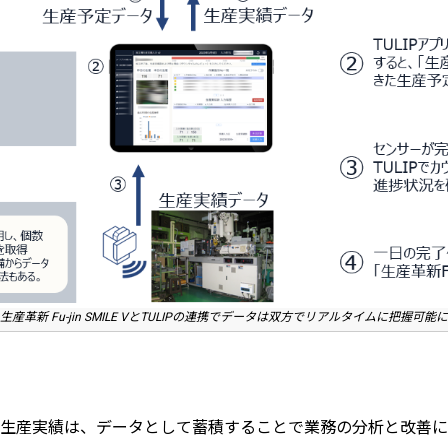
生産革新 Fu-jin SMILE VとTULIPの連携でデータは双方でリアルタイムに把握可能に
生産実績は、データとして蓄積することで業務の分析と改善に