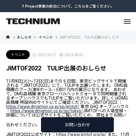
T Project事業の統合について、こちらをご覧ください。
おしらせ
イベント
JIMTOF2022 TULIP出展のおしらせ
イベント
2022.10.17
2023.09.01
JIMTOF2022 TULIP出展のおしらせ
11月8日(火)～13日(日)までの 6 日間、東京ビッグサイトで開催
される「JIMTOF2022」にて、TULIPを出展いたします。 DMG森
精機のブース(東8ホール・E8017)内の展示になります。 あわせ
て、DMG森精機 東京グローバルヘッドクォータで同時開催され
るオープンハウスでもTULIPをご覧いただけます。詳しくはDMG
森精機 特設Webサイトにてご確認ください。 JIMTOF2022 ：
https://www.dmgmori.co.jp/sp/jimtof/
東京 GHQ オープンハウス
：
https://www.dmgmori.co.jp/sp/tokyo/
JIMTOFへの入場登録・
詳細については公式サイトをご覧いただくか、 弊社までお問い
合わせください。
お問い合わせ
JIMTOF2022公式サイト：
https://www.jimtof.org/jp/
また、11月