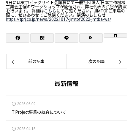
9日には東京ビッグサイト会議棟にて一般社団法人 日本工作機械
工業会主催のワークショップが開催され、弊社代表の荒谷が講演
を行います。 詳細は
こちら
にてご覧ください。JIMTOFご来場の
際に、ぜひあわせてご聴講ください。講演のおしらせ：
https://tprj.co.jp/news/20221017-jimtof2022-jmtba-ws/
前の記事
次の記事
最新情報
2025.06.02
T Project事業の統合について
2025.04.15