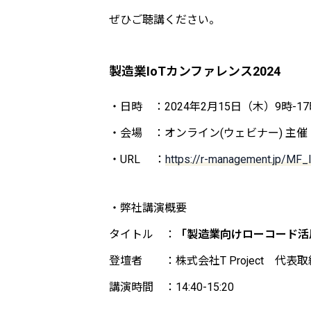
ぜひご聴講ください。
製造業IoTカンファレンス2024
・日時 ：2024年2月15日（木）9時-17
・会場 ：オンライン(ウェビナー) 主
・URL ：
https://r-management.jp/MF
・弊社講演概要
タイトル ：
「製造業向けローコード活
登壇者 ：株式会社T Project 代表
講演時間 ：14:40-15:20